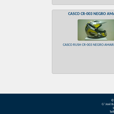
CASCO CR-003 NEGRO AM
CASCO RUSH CR-003 NEGRO AMARIL
P
á
g
©
i
C/ José B
1
n
Tel