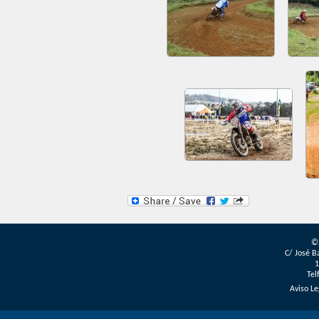
©
C/ José B
1
Tel
Aviso Le