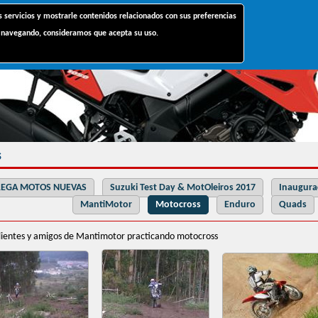
Jump to navigation
s servicios y mostrarle contenidos relacionados con sus preferencias
ua navegando, consideramos que acepta su uso.
s
EGA MOTOS NUEVAS
Suzuki Test Day & MotOleiros 2017
Inaugura
MantiMotor
Motocross
Enduro
Quads
lientes y amigos de Mantimotor practicando motocross